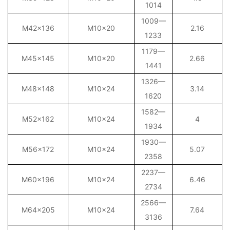
1014
1009—
M42×136
M10×20
2.16
1233
1179—
M45×145
M10×20
2.66
1441
1326—
M48×148
M10×24
3.14
1620
1582—
M52×162
M10×24
4
1934
1930—
M56×172
M10×24
5.07
2358
2237—
M60×196
M10×24
6.46
2734
2566—
M64×205
M10×24
7.64
3136