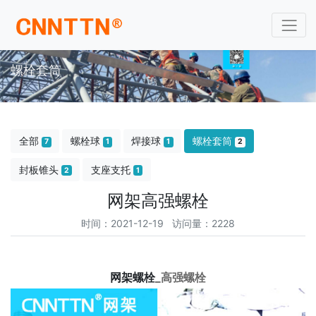
螺栓套筒
全部
螺栓球
焊接球
螺栓套筒
7
1
1
2
封板锥头
支座支托
2
1
网架高强螺栓
时间：2021-12-19 访问量：2228
网架螺栓
_高强螺栓