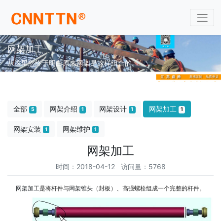
网架加工
从这里您终于明白原来网架是这样组合的。
全部
网架介绍
网架设计
网架加工
5
1
1
1
网架安装
网架维护
1
1
网架加工
时间：2018-04-12 访问量：5768
网架加工
是将杆件与
网架锥头
（封板）、高强螺栓组成一个完整的杆件。